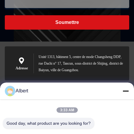
Soumettre
Unité 1313, bâtiment 5, centre de mode Changsheng DDP,
rue Dachi n° 17, Tancun, sous-district de Shijing, district de
Adresse
Baiyun, ville de Guangzhou.
Albert
james@yimiautoparts.com
E-mail
3:33 AM
Good day, what product are you looking for?
0086-17820569171