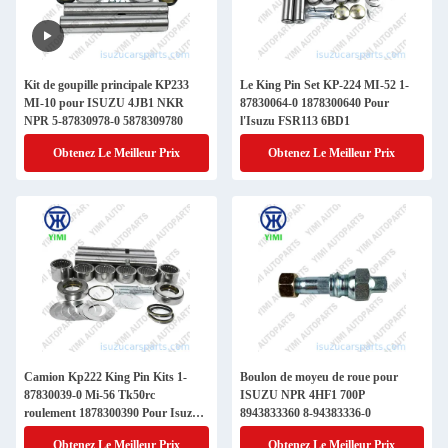
Kit de goupille principale KP233
Le King Pin Set KP-224 MI-52 1-
MI-10 pour ISUZU 4JB1 NKR
87830064-0 1878300640 Pour
NPR 5-87830978-0 5878309780
l'Isuzu FSR113 6BD1
Obtenez Le Meilleur Prix
Obtenez Le Meilleur Prix
Camion Kp222 King Pin Kits 1-
Boulon de moyeu de roue pour
87830039-0 Mi-56 Tk50rc
ISUZU NPR 4HF1 700P
roulement 1878300390 Pour Isuzu
8943833360 8-94383336-0
Cvr Fvr
Obtenez Le Meilleur Prix
Obtenez Le Meilleur Prix