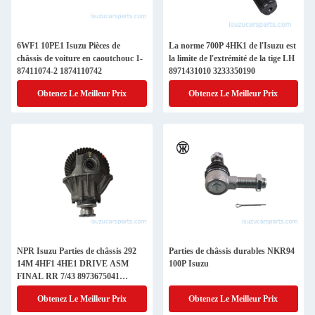
6WF1 10PE1 Isuzu Pièces de
La norme 700P 4HK1 de l'Isuzu est
châssis de voiture en caoutchouc 1-
la limite de l'extrémité de la tige LH
87411074-2 1874110742
8971431010 3233350190
Obtenez Le Meilleur Prix
Obtenez Le Meilleur Prix
NPR Isuzu Parties de châssis 292
Parties de châssis durables NKR94
14M 4HF1 4HE1 DRIVE ASM
100P Isuzu
FINAL RR 7/43 8973675041
8973631010
Obtenez Le Meilleur Prix
Obtenez Le Meilleur Prix