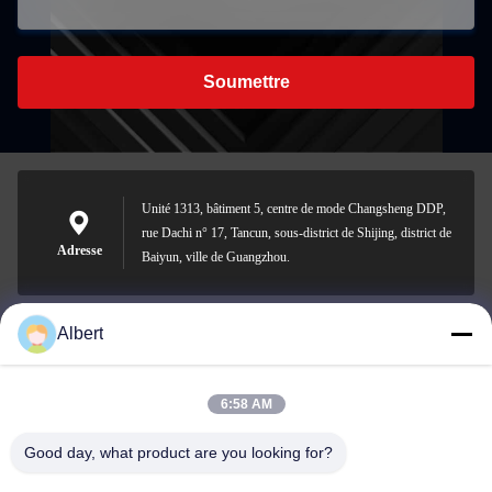
Soumettre
Unité 1313, bâtiment 5, centre de mode Changsheng DDP,
rue Dachi n° 17, Tancun, sous-district de Shijing, district de
Adresse
Baiyun, ville de Guangzhou.
Albert
james@yimiautoparts.com
E-mail
6:58 AM
Good day, what product are you looking for?
0086-17820569171