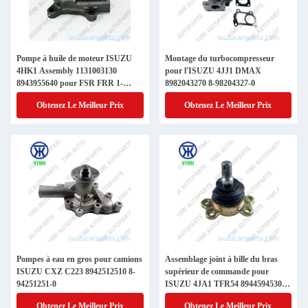
Pompe à huile de moteur ISUZU
Montage du turbocompresseur
4HK1 Assembly 1131003130
pour l'ISUZU 4JJ1 DMAX
8943955640 pour FSR FRR 1-
8982043270 8-98204327-0
13100313-0 8-94395564-0
Obtenez Le Meilleur Prix
Obtenez Le Meilleur Prix
Pompes à eau en gros pour camions
Assemblage joint à bille du bras
ISUZU CXZ C223 8942512510 8-
supérieur de commande pour
94251251-0
ISUZU 4JA1 TFR54 8944594530 8-
94459453-0
Obtenez Le Meilleur Prix
Obtenez Le Meilleur Prix