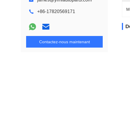
M
+86-17820569171
D
Contactez-nous maintenant