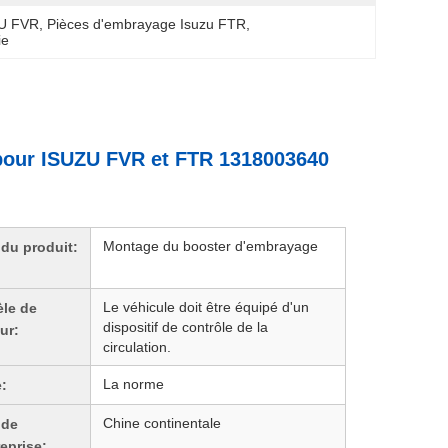
ZU FVR
, 
Pièces d'embrayage Isuzu FTR
, 
ie
 pour ISUZU FVR et FTR 1318003640
Montage du booster d'embrayage
du produit:
Le véhicule doit être équipé d'un
le de
dispositif de contrôle de la
ur:
circulation.
La norme
e:
Chine continentale
 de
reprise: