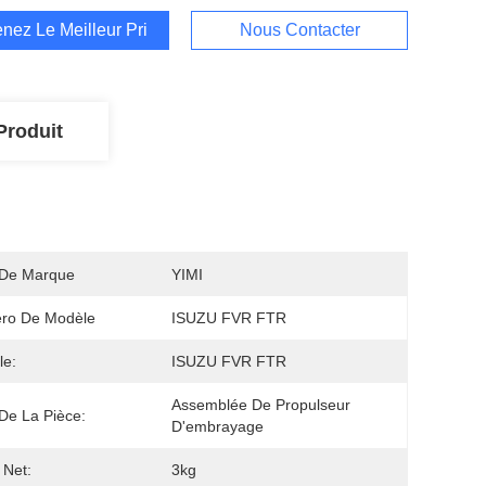
nez Le Meilleur Prix
Nous Contacter
Produit
De Marque
YIMI
ro De Modèle
ISUZU FVR FTR
le:
ISUZU FVR FTR
Assemblée De Propulseur 
e La Pièce:
D'embrayage
 Net:
3kg