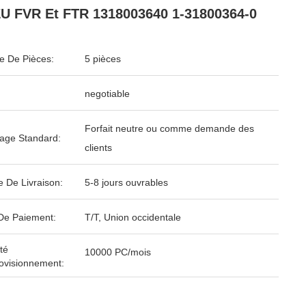
U FVR Et FTR 1318003640 1-31800364-0
 De Pièces:
5 pièces
negotiable
Forfait neutre ou comme demande des
age Standard:
clients
e De Livraison:
5-8 jours ouvrables
De Paiement:
T/T, Union occidentale
té
10000 PC/mois
ovisionnement: