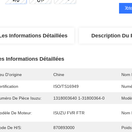
Obte
Les Informations Détaillées
Description Du 
es Informations Détaillées
eu D'origine
Chine
Nom 
rtification
ISO/TS16949
Numé
uméro De Pièce Isuzu:
1318003640 1-31800364-0
Modè
odèle De Moteur:
ISUZU FVR FTR
Nom D
ode De H/S:
870893000
Poids