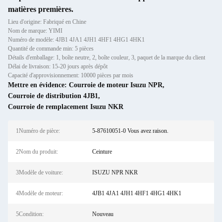
matières premières.
Lieu d'origine: Fabriqué en Chine
Nom de marque: YIMI
Numéro de modèle: 4JB1 4JA1 4JH1 4HF1 4HG1 4HK1
Quantité de commande min: 5 pièces
Détails d'emballage: 1, boîte neutre, 2, boîte couleur, 3, paquet de la marque du client
Délai de livraison: 15-20 jours après dépôt
Capacité d'approvisionnement: 10000 pièces par mois
Mettre en évidence:
Courroie de moteur Isuzu NPR
,
Courroie de distribution 4JB1
,
Courroie de remplacement Isuzu NKR
1Numéro de pièce:
5-87610051-0 Vous avez raison.
2Nom du produit:
Ceinture
3Modèle de voiture:
ISUZU NPR NKR
4Modèle de moteur:
4JB1 4JA1 4JH1 4HF1 4HG1 4HK1
5Condition:
Nouveau