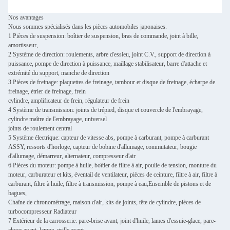
Nos avantages
Nous sommes spécialisés dans les pièces automobiles japonaises.
1 Pièces de suspension: boîtier de suspension, bras de commande, joint à bille,
amortisseur,
2 Système de direction: roulements, arbre d'essieu, joint C.V., support de direction à
puissance, pompe de direction à puissance, maillage stabilisateur, barre d'attache et
extrémité du support, manche de direction
3 Pièces de freinage: plaquettes de freinage, tambour et disque de freinage, écharpe de
freinage, étrier de freinage, frein
cylindre, amplificateur de frein, régulateur de frein
4 Système de transmission: joints de trépied, disque et couvercle de l'embrayage,
cylindre maître de l'embrayage, universel
joints de roulement central
5 Système électrique: capteur de vitesse abs, pompe à carburant, pompe à carburant
ASSY, ressorts d'horloge, capteur de bobine d'allumage, commutateur, bougie
d'allumage, démarreur, alternateur, compresseur d'air
6 Pièces du moteur: pompe à huile, boîtier de filtre à air, poulie de tension, monture du
moteur, carburateur et kits, éventail de ventilateur, pièces de ceinture, filtre à air, filtre à
carburant, filtre à huile, filtre à transmission, pompe à eau,Ensemble de pistons et de
bagues,
Chaîne de chronométrage, maison d'air, kits de joints, tête de cylindre, pièces de
turbocompresseur Radiateur
7 Extérieur de la carrosserie: pare-brise avant, joint d'huile, lames d'essuie-glace, pare-
chocs avant, lampe, grille avant