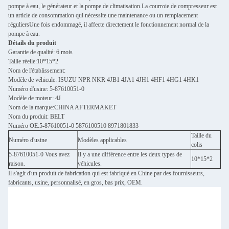
pompe à eau, le générateur et la pompe de climatisation.La courroie de compresseur est
un article de consommation qui nécessite une maintenance ou un remplacement
réguliersUne fois endommagé, il affecte directement le fonctionnement normal de la
pompe à eau.
Détails du produit
Garantie de qualité: 6 mois
Taille réelle:10*15*2
Nom de l'établissement:
Modèle de véhicule: ISUZU NPR NKR 4JB1 4JA1 4JH1 4HF1 4HG1 4HK1
Numéro d'usine: 5-87610051-0
Modèle de moteur: 4J
Nom de la marque:CHINA AFTERMAKET
Nom du produit: BELT
Numéro OE:5-87610051-0 5876100510 8971801833
Taille du
Numéro d'usine
Modèles applicables
colis
5-87610051-0 Vous avez
Il y a une différence entre les deux types de
10*15*2
raison.
véhicules.
Il s'agit d'un produit de fabrication qui est fabriqué en Chine par des fournisseurs,
fabricants, usine, personnalisé, en gros, bas prix, OEM.