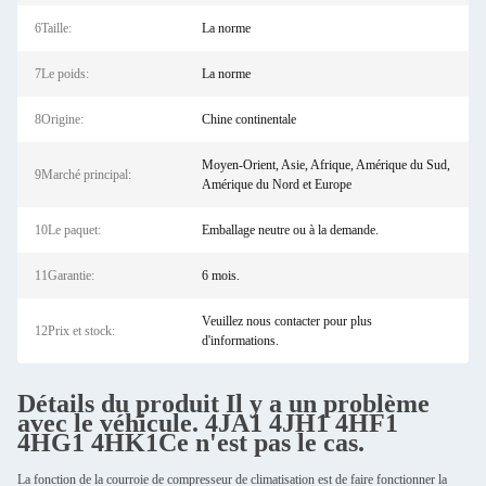
6Taille:
La norme
7Le poids:
La norme
8Origine:
Chine continentale
Moyen-Orient, Asie, Afrique, Amérique du Sud,
9Marché principal:
Amérique du Nord et Europe
10Le paquet:
Emballage neutre ou à la demande.
11Garantie:
6 mois.
Veuillez nous contacter pour plus
12Prix et stock:
d'informations.
Détails du produit
Il y a un problème
avec le véhicule.
4JA1
4JH1
4HF1
4HG1
4HK1
Ce n'est pas le cas.
La fonction de la courroie de compresseur de climatisation est de faire fonctionner la