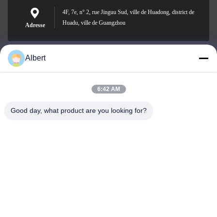
4F, 7e, n° 2, rue Jinguu Sud, ville de Huadong, district de
Huadu, ville de Guangzhou
Adresse
Albert
james@yimiautoparts.com
E-mail
6:42 AM
Good day, what product are you looking for?
0086-17820569171
Téléphone
Yimi (Guangzhou) Automotive Parts Co, Ltd