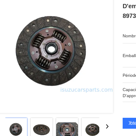
D'em
8973
Nombre
Emball
Périod
Capaci
D'appr
Obte