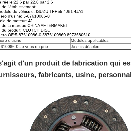
le réelle:22.6 par 22.6 par 2.6
de l'établissement:
modèle de véhicule: ISUZU TFR55 4JB1 4JA1
éro d'usine: 5-87610086-0
le de moteur: 4J
 de la marque:CHINA AFTERMAKET
 du produit: CLUTCH DISC
éro OE:5-87610086-0 5876100860 8973680610
éro d'usine
Modèles applicables
610086-0 Je vous en prie.
Je suis désolée.
 s'agit d'un produit de fabrication qui e
urnisseurs, fabricants, usine, personna