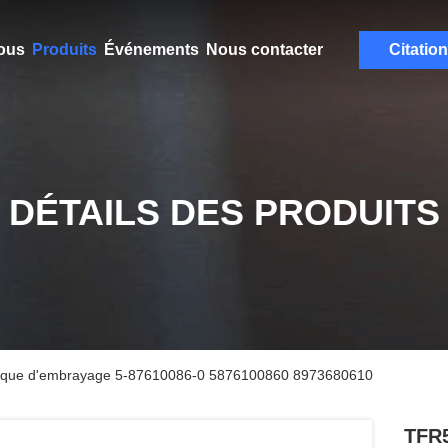
ous
Produits
Événements
Nous contacter
Citation
DÉTAILS DES PRODUITS
sque d'embrayage 5-87610086-0 5876100860 8973680610
TFR5