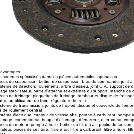
 avantages
 sommes spécialisés dans les pièces automobiles japonaises.
èces de suspension: boîtier de suspension, bras de commande, joint à b
stème de direction: roulements, arbre d'essieu, joint C.V., support de 
lage stabilisateur, barre d'attache et extrémité du support, manche de d
èces de freinage: plaquettes de freinage, tambour et disque de freinage,
ndre, amplificateur de frein, régulateur de frein
stème de transmission: joints de trépied, disque et couvercle de l'emb
ts de roulement central
stème électrique: capteur de vitesse abs, pompe à carburant, pompe à
lumage, commutateur, bougie d'allumage, démarreur, alternateur, comp
èces du moteur: pompe à huile, boîtier de filtre à air, poulie de tension
ilateur, pièces de ceinture, filtre à air, filtre à carburant, filtre à huil