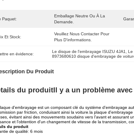
Emballage Neutre Ou À La 
e Paquet:
Garan
Demande.
Veuillez Nous Contacter Pour 
ix Et Stock:
Plus D'informations.
Le disque de l'embrayage ISUZU 4JA1
, 
Le
ettre en évidence:
8973680610 disque d'embrayage de voitur
escription Du Produit
tails du produit
Il y a un problème ave
laque d'embrayage est un composant clé du système d'embrayage auto
smission par friction, conduisant ainsi la voiture.la plaque d'embrayag
sses, évitant ainsi des mouvements soudains vers l'avant et assurant u
sance et l'obtention d'un changement de vitesse de la transmission, c
ils du produit
ntie de qualité: 6 mois