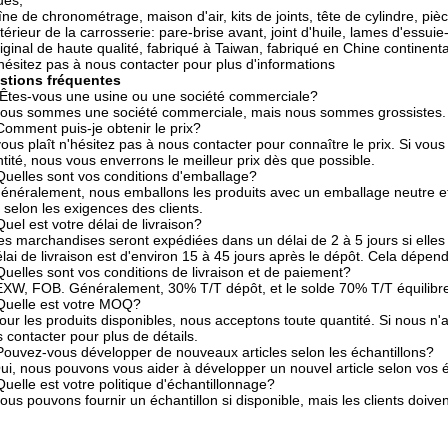
ues,
ne de chronométrage, maison d'air, kits de joints, tête de cylindre, p
térieur de la carrosserie: pare-brise avant, joint d'huile, lames d'essui
iginal de haute qualité, fabriqué à Taiwan, fabriqué en Chine continen
hésitez pas à nous contacter pour plus d'informations
stions fréquentes
Êtes-vous une usine ou une société commerciale?
ous sommes une société commerciale, mais nous sommes grossistes.
omment puis-je obtenir le prix?
 vous plaît n'hésitez pas à nous contacter pour connaître le prix. Si vo
tité, nous vous enverrons le meilleur prix dès que possible.
uelles sont vos conditions d'emballage?
énéralement, nous emballons les produits avec un emballage neutre e
e selon les exigences des clients.
uel est votre délai de livraison?
es marchandises seront expédiées dans un délai de 2 à 5 jours si elles 
élai de livraison est d'environ 15 à 45 jours après le dépôt. Cela dépen
uelles sont vos conditions de livraison et de paiement?
XW, FOB. Généralement, 30% T/T dépôt, et le solde 70% T/T équilibre a
Quelle est votre MOQ?
our les produits disponibles, nous acceptons toute quantité. Si nous n
 contacter pour plus de détails.
ouvez-vous développer de nouveaux articles selon les échantillons?
ui, nous pouvons vous aider à développer un nouvel article selon vos é
uelle est votre politique d'échantillonnage?
ous pouvons fournir un échantillon si disponible, mais les clients doiven