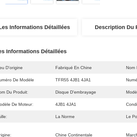
Les Informations Détaillées
Description Du 
es Informations Détaillées
eu D'origine
Fabriqué En Chine
Nom 
uméro De Modèle
TFR55 4JB1 4JA1
Numé
om Du Produit:
Disque D'embrayage
Modèl
odèle De Moteur:
4JB1 4JA1
Condi
ille:
La Norme
Le Po
igine:
Chine Continentale
March