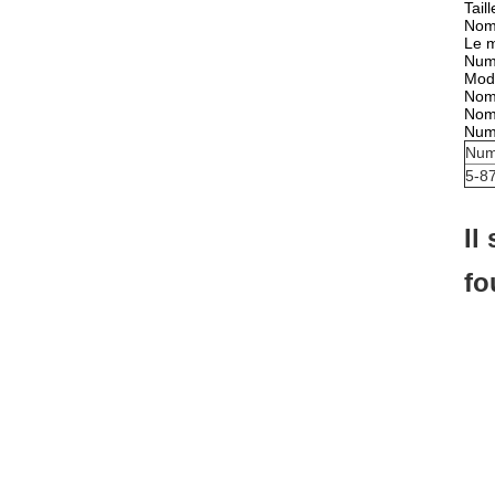
Tail
Nom 
Le 
Num
Modè
Nom
Nom
Num
Num
5-87
Il
fo