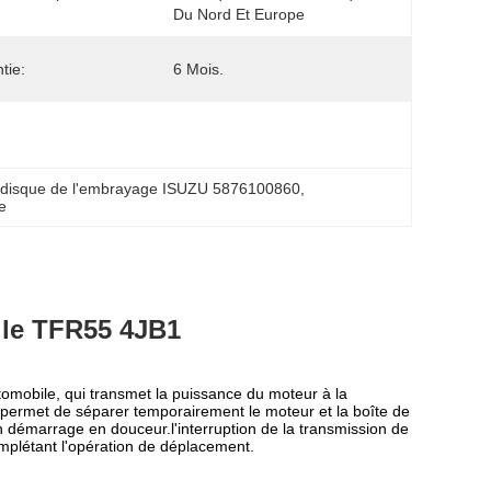
Du Nord Et Europe
tie:
6 Mois.
 disque de l'embrayage ISUZU 5876100860
, 
e
c le TFR55 4JB1
mobile, qui transmet la puissance du moteur à la
e permet de séparer temporairement le moteur et la boîte de
n démarrage en douceur.l'interruption de la transmission de
omplétant l'opération de déplacement.