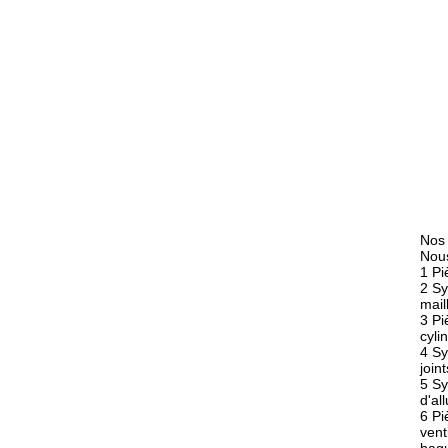
Nos
Nous
1 Pi
2 Sy
mail
3 Pi
cyli
4 Sy
join
5 Sy
d'al
6 Pi
vent