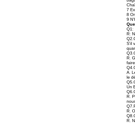
bag
Chaî
7 Ex
8 Or
9 N'
Que
Q1: 
R: N
Q2.C
S'il
quan
Q3.Q
R. G
fair
Q4.Q
A. L
le d
Q5.Q
Un E
Q6.
R. P
nous
Q7.P
R. O
Q8.Q
R. N