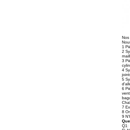
Nos
Nous
1 Pi
2 Sy
mail
3 Pi
cyli
4 Sy
join
5 Sy
d'al
6 Pi
vent
bag
Chaî
7 Ex
8 Or
9 N'
Que
Q1: 