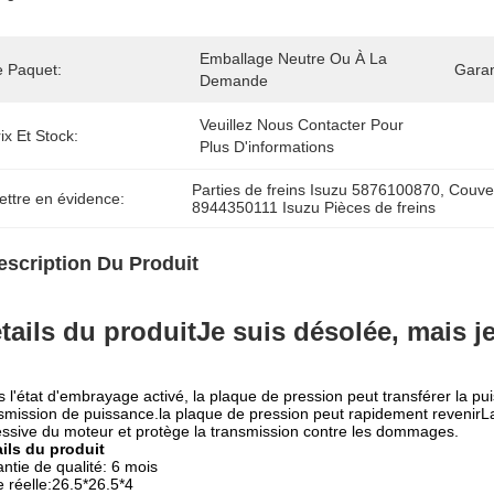
Emballage Neutre Ou À La 
e Paquet:
Garan
Demande
Veuillez Nous Contacter Pour 
ix Et Stock:
Plus D'informations
Parties de freins Isuzu 5876100870
, 
Couve
ettre en évidence:
8944350111 Isuzu Pièces de freins
escription Du Produit
tails du produit
Je suis désolée, mais 
 l'état d'embrayage activé, la plaque de pression peut transférer la pu
smission de puissance.la plaque de pression peut rapidement revenirLa 
ssive du moteur et protège la transmission contre les dommages.
ils du produit
ntie de qualité: 6 mois
le réelle:26.5*26.5*4