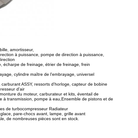
ille, amortisseur,
direction à puissance, pompe de direction à puissance,
irection
 écharpe de freinage, étrier de freinage, frein
rayage, cylindre maître de l'embrayage, universel
 carburant ASSY, ressorts d'horloge, capteur de bobine
resseur d'air
, monture du moteur, carburateur et kits, éventail de
e, filtre à transmission, pompe à eau,Ensemble de pistons et de
ièces de turbocompresseur Radiateur
e-glace, pare-chocs avant, lampe, grille avant
tale, de nombreuses pièces sont en stock.