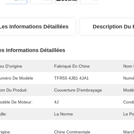
Les Informations Détaillées
Description Du 
es Informations Détaillées
eu D'origine
Fabriqué En Chine
Nom 
uméro De Modèle
TFR55 4JB1 4JA1
Numé
om Du Produit:
Couverture D'embrayage
Modèl
odèle De Moteur:
4J
Condi
ille:
La Norme
Le Po
igine:
Chine Continentale
March