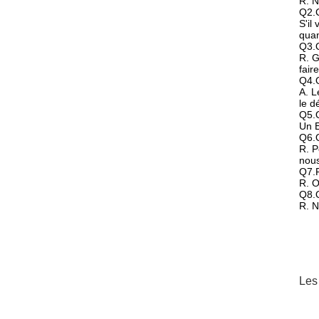
R: N
Q2.C
S'il
quan
Q3.Q
R. G
fair
Q4.Q
A. L
le d
Q5.Q
Un E
Q6.
R. P
nous
Q7.P
R. O
Q8.Q
R. N
Les