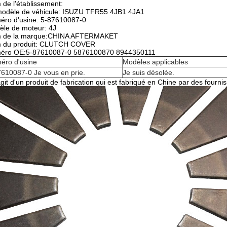
de l'établissement:
modèle de véhicule: ISUZU TFR55 4JB1 4JA1
éro d'usine: 5-87610087-0
le de moteur: 4J
 de la marque:CHINA AFTERMAKET
 du produit: CLUTCH COVER
éro OE:5-87610087-0 5876100870 8944350111
éro d'usine
Modèles applicables
610087-0 Je vous en prie.
Je suis désolée.
'agit d'un produit de fabrication qui est fabriqué en Chine par des fourni