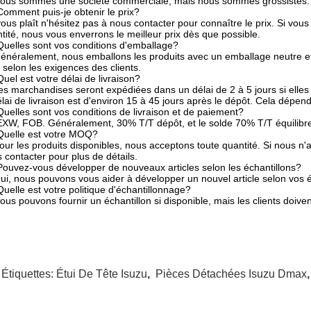
ous sommes une société commerciale, mais nous sommes grossistes.
omment puis-je obtenir le prix?
 vous plaît n'hésitez pas à nous contacter pour connaître le prix. Si vo
tité, nous vous enverrons le meilleur prix dès que possible.
uelles sont vos conditions d'emballage?
énéralement, nous emballons les produits avec un emballage neutre e
e selon les exigences des clients.
uel est votre délai de livraison?
es marchandises seront expédiées dans un délai de 2 à 5 jours si elles 
élai de livraison est d'environ 15 à 45 jours après le dépôt. Cela dépen
uelles sont vos conditions de livraison et de paiement?
XW, FOB. Généralement, 30% T/T dépôt, et le solde 70% T/T équilibre a
Quelle est votre MOQ?
our les produits disponibles, nous acceptons toute quantité. Si nous n
 contacter pour plus de détails.
ouvez-vous développer de nouveaux articles selon les échantillons?
ui, nous pouvons vous aider à développer un nouvel article selon vos é
uelle est votre politique d'échantillonnage?
ous pouvons fournir un échantillon si disponible, mais les clients doiven
 Étiquettes:
Étui De Tête Isuzu
,
Pièces Détachées Isuzu Dmax