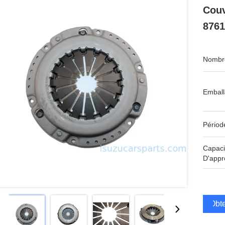
Couv
8761
Nombre
Emball
Périod
Capaci
D'appr
Obte