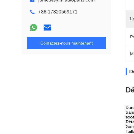
+86-17820569171
L
Pr
Contactez-nous maintenant
M
D
Dé
Dans
tran
exce
Déta
Gara
Tail