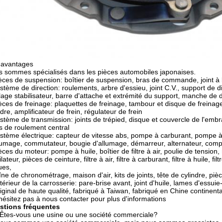
 avantages
 sommes spécialisés dans les pièces automobiles japonaises.
èces de suspension: boîtier de suspension, bras de commande, joint à b
stème de direction: roulements, arbre d'essieu, joint C.V., support de 
lage stabilisateur, barre d'attache et extrémité du support, manche de d
èces de freinage: plaquettes de freinage, tambour et disque de freinage,
ndre, amplificateur de frein, régulateur de frein
stème de transmission: joints de trépied, disque et couvercle de l'emb
ts de roulement central
stème électrique: capteur de vitesse abs, pompe à carburant, pompe à
lumage, commutateur, bougie d'allumage, démarreur, alternateur, comp
èces du moteur: pompe à huile, boîtier de filtre à air, poulie de tension
ilateur, pièces de ceinture, filtre à air, filtre à carburant, filtre à huil
ues,
ne de chronométrage, maison d'air, kits de joints, tête de cylindre, p
térieur de la carrosserie: pare-brise avant, joint d'huile, lames d'essui
iginal de haute qualité, fabriqué à Taiwan, fabriqué en Chine continen
hésitez pas à nous contacter pour plus d'informations
stions fréquentes
Êtes-vous une usine ou une société commerciale?