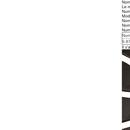
Nom 
Le 
Num
Modè
Nom
Nom
Num
Num
5-87
Il s