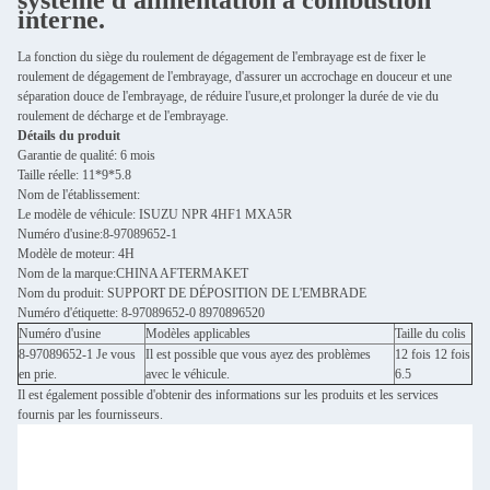
système d'alimentation à combustion
interne.
La fonction du siège du roulement de dégagement de l'embrayage est de fixer le
roulement de dégagement de l'embrayage, d'assurer un accrochage en douceur et une
séparation douce de l'embrayage, de réduire l'usure,et prolonger la durée de vie du
roulement de décharge et de l'embrayage.
Détails du produit
Garantie de qualité: 6 mois
Taille réelle: 11*9*5.8
Nom de l'établissement:
Le modèle de véhicule: ISUZU NPR 4HF1 MXA5R
Numéro d'usine:8-97089652-1
Modèle de moteur: 4H
Nom de la marque:CHINA AFTERMAKET
Nom du produit: SUPPORT DE DÉPOSITION DE L'EMBRADE
Numéro d'étiquette: 8-97089652-0 8970896520
Numéro d'usine
Modèles applicables
Taille du colis
8-97089652-1 Je vous
Il est possible que vous ayez des problèmes
12 fois 12 fois
en prie.
avec le véhicule.
6.5
Il est également possible d'obtenir des informations sur les produits et les services
fournis par les fournisseurs.