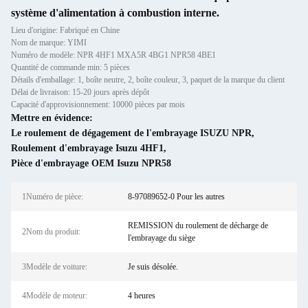
système d'alimentation à combustion interne.
Lieu d'origine: Fabriqué en Chine
Nom de marque: YIMI
Numéro de modèle: NPR 4HF1 MXA5R 4BG1 NPR58 4BE1
Quantité de commande min: 5 pièces
Détails d'emballage: 1, boîte neutre, 2, boîte couleur, 3, paquet de la marque du client
Délai de livraison: 15-20 jours après dépôt
Capacité d'approvisionnement: 10000 pièces par mois
Mettre en évidence:
Le roulement de dégagement de l'embrayage ISUZU NPR
,
Roulement d'embrayage Isuzu 4HF1
,
Pièce d'embrayage OEM Isuzu NPR58
1Numéro de pièce:
8-97089652-0 Pour les autres
REMISSION du roulement de décharge de
2Nom du produit:
l'embrayage du siège
3Modèle de voiture:
Je suis désolée.
4Modèle de moteur:
4 heures