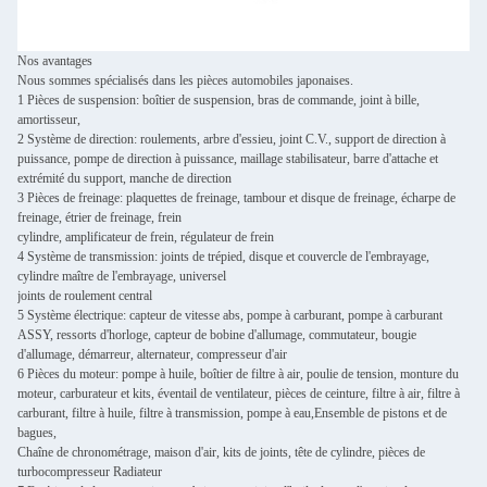
Nos avantages
Nous sommes spécialisés dans les pièces automobiles japonaises.
1 Pièces de suspension: boîtier de suspension, bras de commande, joint à bille,
amortisseur,
2 Système de direction: roulements, arbre d'essieu, joint C.V., support de direction à
puissance, pompe de direction à puissance, maillage stabilisateur, barre d'attache et
extrémité du support, manche de direction
3 Pièces de freinage: plaquettes de freinage, tambour et disque de freinage, écharpe de
freinage, étrier de freinage, frein
cylindre, amplificateur de frein, régulateur de frein
4 Système de transmission: joints de trépied, disque et couvercle de l'embrayage,
cylindre maître de l'embrayage, universel
joints de roulement central
5 Système électrique: capteur de vitesse abs, pompe à carburant, pompe à carburant
ASSY, ressorts d'horloge, capteur de bobine d'allumage, commutateur, bougie
d'allumage, démarreur, alternateur, compresseur d'air
6 Pièces du moteur: pompe à huile, boîtier de filtre à air, poulie de tension, monture du
moteur, carburateur et kits, éventail de ventilateur, pièces de ceinture, filtre à air, filtre à
carburant, filtre à huile, filtre à transmission, pompe à eau,Ensemble de pistons et de
bagues,
Chaîne de chronométrage, maison d'air, kits de joints, tête de cylindre, pièces de
turbocompresseur Radiateur