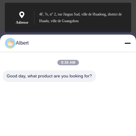
4F, 7e, n° 2, rue Jinguu Sud, ville de Huadong, district de
Huadu, ville de Guangzhou
Adresse
Albert
james@yimiautoparts.com
E-mail
9:36 AM
Good day, what product are you looking for?
0086-17820569171
Téléphone
Yimi (Guangzhou) Automotive Parts Co, Ltd