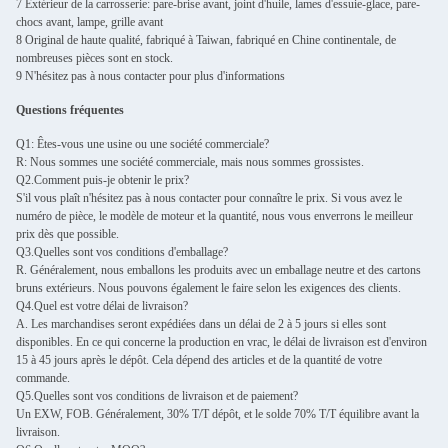
7 Extérieur de la carrosserie: pare-brise avant, joint d'huile, lames d'essuie-glace, pare-
chocs avant, lampe, grille avant
8 Original de haute qualité, fabriqué à Taiwan, fabriqué en Chine continentale, de
nombreuses pièces sont en stock.
9 N'hésitez pas à nous contacter pour plus d'informations
Questions fréquentes
Q1: Êtes-vous une usine ou une société commerciale?
R: Nous sommes une société commerciale, mais nous sommes grossistes.
Q2.Comment puis-je obtenir le prix?
S'il vous plaît n'hésitez pas à nous contacter pour connaître le prix. Si vous avez le
numéro de pièce, le modèle de moteur et la quantité, nous vous enverrons le meilleur
prix dès que possible.
Q3.Quelles sont vos conditions d'emballage?
R. Généralement, nous emballons les produits avec un emballage neutre et des cartons
bruns extérieurs. Nous pouvons également le faire selon les exigences des clients.
Q4.Quel est votre délai de livraison?
A. Les marchandises seront expédiées dans un délai de 2 à 5 jours si elles sont
disponibles. En ce qui concerne la production en vrac, le délai de livraison est d'environ
15 à 45 jours après le dépôt. Cela dépend des articles et de la quantité de votre
commande.
Q5.Quelles sont vos conditions de livraison et de paiement?
Un EXW, FOB. Généralement, 30% T/T dépôt, et le solde 70% T/T équilibre avant la
livraison.