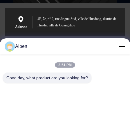
4F, 7e, n° 2, rue Jinguu Sud, ville de Huadong, district de
Huadu, ville de Guangzhou
Adresse
Albert
james@yimiautoparts.com
E-mail
2:51 PM
Good day, what product are you looking for?
0086-17820569171
Téléphone
Yimi (Guangzhou) Automotive Parts Co, Ltd