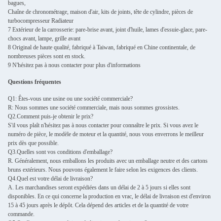
bagues,
Chaîne de chronométrage, maison d'air, kits de joints, tête de cylindre, pièces de
turbocompresseur Radiateur
7 Extérieur de la carrosserie: pare-brise avant, joint d'huile, lames d'essuie-glace, pare-
chocs avant, lampe, grille avant
8 Original de haute qualité, fabriqué à Taiwan, fabriqué en Chine continentale, de
nombreuses pièces sont en stock.
9 N'hésitez pas à nous contacter pour plus d'informations
Questions fréquentes
Q1: Êtes-vous une usine ou une société commerciale?
R: Nous sommes une société commerciale, mais nous sommes grossistes.
Q2.Comment puis-je obtenir le prix?
S'il vous plaît n'hésitez pas à nous contacter pour connaître le prix. Si vous avez le
numéro de pièce, le modèle de moteur et la quantité, nous vous enverrons le meilleur
prix dès que possible.
Q3.Quelles sont vos conditions d'emballage?
R. Généralement, nous emballons les produits avec un emballage neutre et des cartons
bruns extérieurs. Nous pouvons également le faire selon les exigences des clients.
Q4.Quel est votre délai de livraison?
A. Les marchandises seront expédiées dans un délai de 2 à 5 jours si elles sont
disponibles. En ce qui concerne la production en vrac, le délai de livraison est d'environ
15 à 45 jours après le dépôt. Cela dépend des articles et de la quantité de votre
commande.