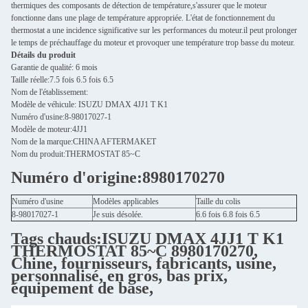
thermiques des composants de détection de température,s'assurer que le moteur
fonctionne dans une plage de température appropriée. L'état de fonctionnement du
thermostat a une incidence significative sur les performances du moteur.il peut prolonger
le temps de préchauffage du moteur et provoquer une température trop basse du moteur.
Détails du produit
Garantie de qualité: 6 mois
Taille réelle:7.5 fois 6.5 fois 6.5
Nom de l'établissement:
Modèle de véhicule: ISUZU DMAX 4JJ1 T K1
Numéro d'usine:8-98017027-1
Modèle de moteur:4JJ1
Nom de la marque:CHINA AFTERMAKET
Nom du produit:THERMOSTAT 85~C
Numéro d'origine:8980170270
Numéro d'usine
Modèles applicables
Taille du colis
8-98017027-1
Je suis désolée.
6.6 fois 6.8 fois 6.5
Tags chauds:ISUZU DMAX 4JJ1 T K1
THERMOSTAT 85~C 8980170270,
Chine, fournisseurs, fabricants, usine,
personnalisé, en gros, bas prix,
équipement de base,