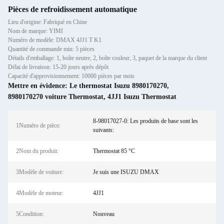
Pièces de refroidissement automatique
Lieu d'origine: Fabriqué en Chine
Nom de marque: YIMI
Numéro de modèle: DMAX 4JJ1 T K1
Quantité de commande min: 5 pièces
Détails d'emballage: 1, boîte neutre, 2, boîte couleur, 3, paquet de la marque du client
Délai de livraison: 15-20 jours après dépôt
Capacité d'approvisionnement: 10000 pièces par mois
Mettre en évidence:
Le thermostat Isuzu 8980170270
,
8980170270 voiture Thermostat
,
4JJ1 Isuzu Thermostat
8-98017027-0: Les produits de base sont les
1Numéro de pièce:
suivants:
2Nom du produit:
Thermostat 85 °C
3Modèle de voiture:
Je suis une ISUZU DMAX
4Modèle de moteur:
4JJ1
5Condition:
Nouveau