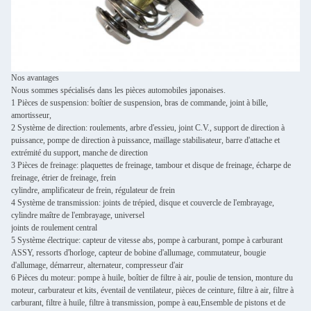
Nos avantages
Nous sommes spécialisés dans les pièces automobiles japonaises.
1 Pièces de suspension: boîtier de suspension, bras de commande, joint à bille,
amortisseur,
2 Système de direction: roulements, arbre d'essieu, joint C.V., support de direction à
puissance, pompe de direction à puissance, maillage stabilisateur, barre d'attache et
extrémité du support, manche de direction
3 Pièces de freinage: plaquettes de freinage, tambour et disque de freinage, écharpe de
freinage, étrier de freinage, frein
cylindre, amplificateur de frein, régulateur de frein
4 Système de transmission: joints de trépied, disque et couvercle de l'embrayage,
cylindre maître de l'embrayage, universel
joints de roulement central
5 Système électrique: capteur de vitesse abs, pompe à carburant, pompe à carburant
ASSY, ressorts d'horloge, capteur de bobine d'allumage, commutateur, bougie
d'allumage, démarreur, alternateur, compresseur d'air
6 Pièces du moteur: pompe à huile, boîtier de filtre à air, poulie de tension, monture du
moteur, carburateur et kits, éventail de ventilateur, pièces de ceinture, filtre à air, filtre à
carburant, filtre à huile, filtre à transmission, pompe à eau,Ensemble de pistons et de