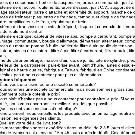
èces de suspension: boîtier de suspension, bras de commande, joint à b
stème de direction: roulements, arbre d'essieu, joint C.V., support de 
lage stabilisateur, barre d'attache et extrémité du support, manche de d
èces de freinage: plaquettes de freinage, tambour et disque de freinage,
ndre, amplificateur de frein, régulateur de frein
stème de transmission: joints de trépied, disque et couvercle de l'emb
ts de roulement central
stème électrique: capteur de vitesse abs, pompe à carburant, pompe à
lumage, commutateur, bougie d'allumage, démarreur, alternateur, comp
èces du moteur: pompe à huile, boîtier de filtre à air, poulie de tension
ilateur, pièces de ceinture, filtre à air, filtre à carburant, filtre à huil
ues,
ne de chronométrage, maison d'air, kits de joints, tête de cylindre, p
térieur de la carrosserie: pare-brise avant, joint d'huile, lames d'essui
iginal de haute qualité, fabriqué à Taiwan, fabriqué en Chine continen
hésitez pas à nous contacter pour plus d'informations
stions fréquentes
Êtes-vous une usine ou une société commerciale?
ous sommes une société commerciale, mais nous sommes grossistes.
omment puis-je obtenir le prix?
 vous plaît n'hésitez pas à nous contacter pour connaître le prix. Si vo
tité, nous vous enverrons le meilleur prix dès que possible.
uelles sont vos conditions d'emballage?
énéralement, nous emballons les produits avec un emballage neutre e
e selon les exigences des clients.
uel est votre délai de livraison?
es marchandises seront expédiées dans un délai de 2 à 5 jours si elles 
élai de livraison est d'environ 15 à 45 jours après le dépôt. Cela dépen