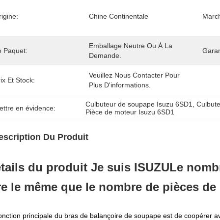
igine:
Chine Continentale
March
Emballage Neutre Ou À La 
e Paquet:
Garan
Demande.
Veuillez Nous Contacter Pour 
ix Et Stock:
Plus D'informations.
Culbuteur de soupape Isuzu 6SD1
, 
Culbut
ettre en évidence:
Pièce de moteur Isuzu 6SD1
escription Du Produit
tails du produit
Je suis ISUZU
Le nombr
re le même que le nombre de pièces de
onction principale du bras de balançoire de soupape est de coopérer a