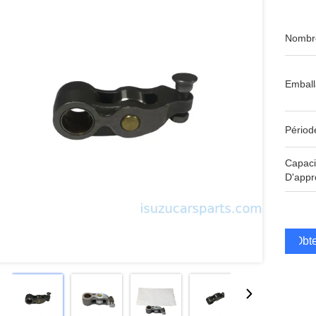
Nombre
Emball
Périod
Capaci
D'appr
Obte