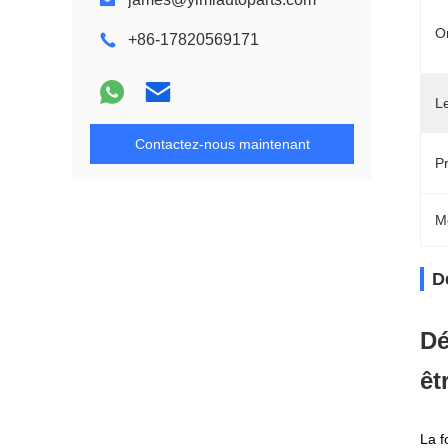
Or
+86-17820569171
L
Contactez-nous maintenant
Pr
M
D
Dé
êt
La f