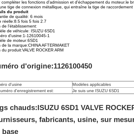
 compléter les fonctions d'admission et d'échappement du moteur.le br
une tige de connexion métallique, qui entraîne la tige de raccordement
ils du produit
ntie de qualité: 6 mois
e réelle:8.5 fois 5 fois 2.7
de l'établissement:
èle de véhicule: ISUZU 6SD1
éro d'usine:1-12610045-1
èle de moteur:6SD1
 de la marque:CHINA AFTERMAKET
 du produit:VALVE ROCKER ARM
méro d'origine:1126100450
éro d'usine
Modèles applicables
uméro d'enregistrement est:
Je suis une ISUZU 6SD1
gs chauds:ISUZU 6SD1 VALVE ROCKER
urnisseurs, fabricants, usine, sur mesu
 base