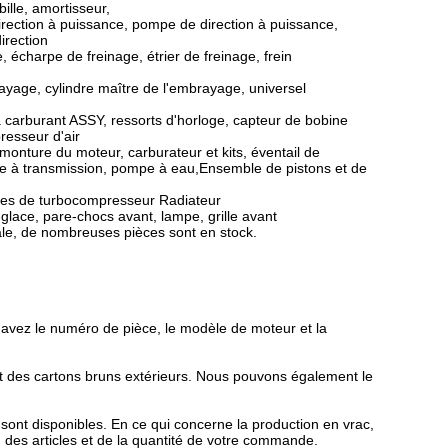
ille, amortisseur,
direction à puissance, pompe de direction à puissance,
irection
 écharpe de freinage, étrier de freinage, frein
rayage, cylindre maître de l'embrayage, universel
 carburant ASSY, ressorts d'horloge, capteur de bobine
resseur d'air
, monture du moteur, carburateur et kits, éventail de
e, filtre à transmission, pompe à eau,Ensemble de pistons et de
ièces de turbocompresseur Radiateur
e-glace, pare-chocs avant, lampe, grille avant
tale, de nombreuses pièces sont en stock.
us avez le numéro de pièce, le modèle de moteur et la
t des cartons bruns extérieurs. Nous pouvons également le
sont disponibles. En ce qui concerne la production en vrac,
d des articles et de la quantité de votre commande.