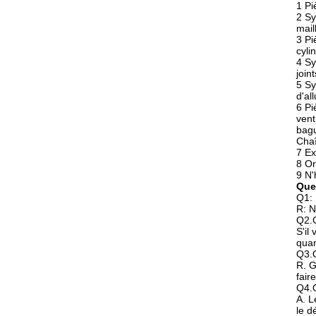
1 Pi
2 Sy
mail
3 Pi
cyli
4 Sy
join
5 Sy
d'al
6 Pi
vent
bag
Chaî
7 Ex
8 Or
9 N'
Que
Q1: 
R: N
Q2.C
S'il
quan
Q3.Q
R. G
fair
Q4.Q
A. L
le d