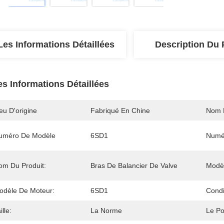
Les Informations Détaillées
Description Du 
es Informations Détaillées
eu D'origine
Fabriqué En Chine
Nom 
uméro De Modèle
6SD1
Numé
om Du Produit:
Bras De Balancier De Valve
Modèl
odèle De Moteur:
6SD1
Condi
ille:
La Norme
Le Po