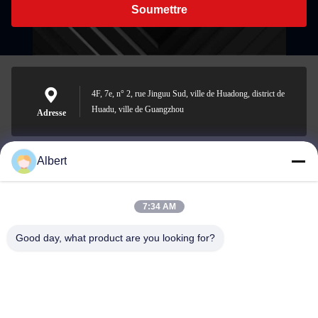
Soumettre
4F, 7e, n° 2, rue Jinguu Sud, ville de Huadong, district de
Huadu, ville de Guangzhou
Adresse
Albert
james@yimiautoparts.com
E-mail
7:34 AM
Good day, what product are you looking for?
0086-17820569171
Téléphone