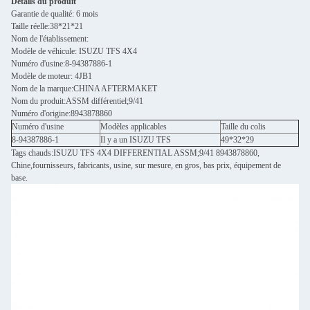
Détails du produit
Garantie de qualité: 6 mois
Taille réelle:38*21*21
Nom de l'établissement:
Modèle de véhicule: ISUZU TFS 4X4
Numéro d'usine:8-94387886-1
Modèle de moteur: 4JB1
Nom de la marque:CHINA AFTERMAKET
Nom du produit:ASSM différentiel;9/41
Numéro d'origine:8943878860
Numéro d'usine
Modèles applicables
Taille du colis
8-94387886-1
Il y a un ISUZU TFS
49*32*29
Tags chauds:ISUZU TFS 4X4 DIFFERENTIAL ASSM;9/41 8943878860,
Chine,fournisseurs, fabricants, usine, sur mesure, en gros, bas prix, équipement de
base.