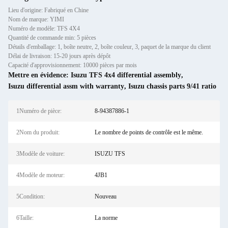
Lieu d'origine: Fabriqué en Chine
Nom de marque: YIMI
Numéro de modèle: TFS 4X4
Quantité de commande min: 5 pièces
Détails d'emballage: 1, boîte neutre, 2, boîte couleur, 3, paquet de la marque du client
Délai de livraison: 15-20 jours après dépôt
Capacité d'approvisionnement: 10000 pièces par mois
Mettre en évidence:
Isuzu TFS 4x4 differential assembly
,
Isuzu differential assm with warranty
,
Isuzu chassis parts 9/41 ratio
1Numéro de pièce:
8-94387886-1
2Nom du produit:
Le nombre de points de contrôle est le même.
3Modèle de voiture:
ISUZU TFS
4Modèle de moteur:
4JB1
5Condition:
Nouveau
6Taille:
La norme