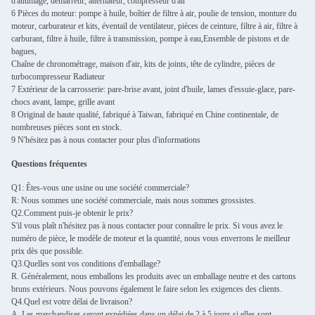
d'allumage, démarreur, alternateur, compresseur d'air
6 Pièces du moteur: pompe à huile, boîtier de filtre à air, poulie de tension, monture du
moteur, carburateur et kits, éventail de ventilateur, pièces de ceinture, filtre à air, filtre à
carburant, filtre à huile, filtre à transmission, pompe à eau,Ensemble de pistons et de
bagues,
Chaîne de chronométrage, maison d'air, kits de joints, tête de cylindre, pièces de
turbocompresseur Radiateur
7 Extérieur de la carrosserie: pare-brise avant, joint d'huile, lames d'essuie-glace, pare-
chocs avant, lampe, grille avant
8 Original de haute qualité, fabriqué à Taiwan, fabriqué en Chine continentale, de
nombreuses pièces sont en stock.
9 N'hésitez pas à nous contacter pour plus d'informations
Questions fréquentes
Q1: Êtes-vous une usine ou une société commerciale?
R: Nous sommes une société commerciale, mais nous sommes grossistes.
Q2.Comment puis-je obtenir le prix?
S'il vous plaît n'hésitez pas à nous contacter pour connaître le prix. Si vous avez le
numéro de pièce, le modèle de moteur et la quantité, nous vous enverrons le meilleur
prix dès que possible.
Q3.Quelles sont vos conditions d'emballage?
R. Généralement, nous emballons les produits avec un emballage neutre et des cartons
bruns extérieurs. Nous pouvons également le faire selon les exigences des clients.
Q4.Quel est votre délai de livraison?
A. Les marchandises seront expédiées dans un délai de 2 à 5 jours si elles sont