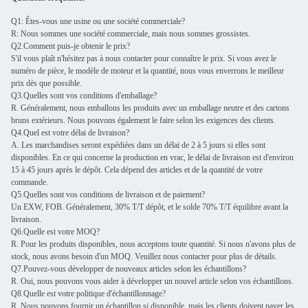
Q1: Êtes-vous une usine ou une société commerciale?
R: Nous sommes une société commerciale, mais nous sommes grossistes.
Q2.Comment puis-je obtenir le prix?
S'il vous plaît n'hésitez pas à nous contacter pour connaître le prix. Si vous avez le
numéro de pièce, le modèle de moteur et la quantité, nous vous enverrons le meilleur
prix dès que possible.
Q3.Quelles sont vos conditions d'emballage?
R. Généralement, nous emballons les produits avec un emballage neutre et des cartons
bruns extérieurs. Nous pouvons également le faire selon les exigences des clients.
Q4.Quel est votre délai de livraison?
A. Les marchandises seront expédiées dans un délai de 2 à 5 jours si elles sont
disponibles. En ce qui concerne la production en vrac, le délai de livraison est d'environ
15 à 45 jours après le dépôt. Cela dépend des articles et de la quantité de votre
commande.
Q5.Quelles sont vos conditions de livraison et de paiement?
Un EXW, FOB. Généralement, 30% T/T dépôt, et le solde 70% T/T équilibre avant la
livraison.
Q6.Quelle est votre MOQ?
R. Pour les produits disponibles, nous acceptons toute quantité. Si nous n'avons plus de
stock, nous avons besoin d'un MOQ. Veuillez nous contacter pour plus de détails.
Q7.Pouvez-vous développer de nouveaux articles selon les échantillons?
R. Oui, nous pouvons vous aider à développer un nouvel article selon vos échantillons.
Q8.Quelle est votre politique d'échantillonnage?
R. Nous pouvons fournir un échantillon si disponible, mais les clients doivent payer les