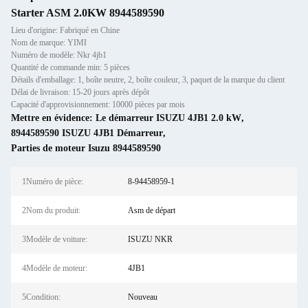
Starter ASM 2.0KW 8944589590
Lieu d'origine: Fabriqué en Chine
Nom de marque: YIMI
Numéro de modèle: Nkr 4jb1
Quantité de commande min: 5 pièces
Détails d'emballage: 1, boîte neutre, 2, boîte couleur, 3, paquet de la marque du client
Délai de livraison: 15-20 jours après dépôt
Capacité d'approvisionnement: 10000 pièces par mois
Mettre en évidence:
Le démarreur ISUZU 4JB1 2.0 kW
,
8944589590 ISUZU 4JB1 Démarreur
,
Parties de moteur Isuzu 8944589590
1Numéro de pièce:
8-94458959-1
2Nom du produit:
Asm de départ
3Modèle de voiture:
ISUZU NKR
4Modèle de moteur:
4JB1
5Condition:
Nouveau