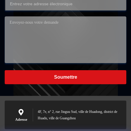
Soumettre
4F, 7e, n° 2, rue Jinguu Sud, ville de Huadong, district de
Huadu, ville de Guangzhou
Adresse