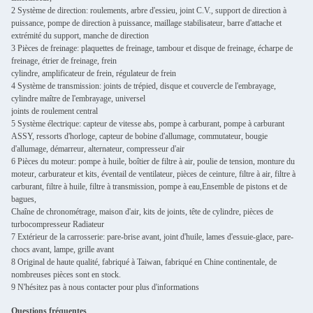
2 Système de direction: roulements, arbre d'essieu, joint C.V., support de direction à
puissance, pompe de direction à puissance, maillage stabilisateur, barre d'attache et
extrémité du support, manche de direction
3 Pièces de freinage: plaquettes de freinage, tambour et disque de freinage, écharpe de
freinage, étrier de freinage, frein
cylindre, amplificateur de frein, régulateur de frein
4 Système de transmission: joints de trépied, disque et couvercle de l'embrayage,
cylindre maître de l'embrayage, universel
joints de roulement central
5 Système électrique: capteur de vitesse abs, pompe à carburant, pompe à carburant
ASSY, ressorts d'horloge, capteur de bobine d'allumage, commutateur, bougie
d'allumage, démarreur, alternateur, compresseur d'air
6 Pièces du moteur: pompe à huile, boîtier de filtre à air, poulie de tension, monture du
moteur, carburateur et kits, éventail de ventilateur, pièces de ceinture, filtre à air, filtre à
carburant, filtre à huile, filtre à transmission, pompe à eau,Ensemble de pistons et de
bagues,
Chaîne de chronométrage, maison d'air, kits de joints, tête de cylindre, pièces de
turbocompresseur Radiateur
7 Extérieur de la carrosserie: pare-brise avant, joint d'huile, lames d'essuie-glace, pare-
chocs avant, lampe, grille avant
8 Original de haute qualité, fabriqué à Taiwan, fabriqué en Chine continentale, de
nombreuses pièces sont en stock.
9 N'hésitez pas à nous contacter pour plus d'informations
Questions fréquentes