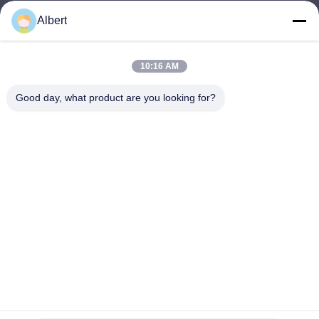
Albert
james@yimiautoparts.com
E-mail
10:16 AM
Good day, what product are you looking for?
0086-17820569171
Téléphone
Yimi (Guangzhou) Automotive Parts Co, Ltd