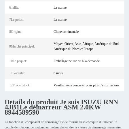
6Taille:
La norme
7Le poids:
La norme
8Origine:
Chine continentale
Moyen-Orient, Asie, Afrique, Amérique du Sud,
9Marché principal:
Amérique du Nord et Europe
10Le paquet:
Emballage neutre ou à la demande
11Garantie:
6 mois
12Prix et stock:
Veuillez nous contacter pour plus d'informations
Détails du produit
Je suis ISUZU
RNN
4JB1
Le démarreur ASM 2.0KW
8944589590
La fonction du composant de démarrage est de fournir au vilebrequin du moteur un
couple de rotation, permettant au moteur d'atteindre la vitesse de démarrage nécessaire,