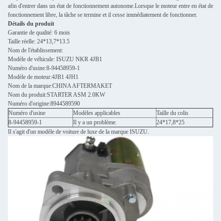
afin d'entrer dans un état de fonctionnement autonome.Lorsque le moteur entre en état de
fonctionnement libre, la tâche se termine et il cesse immédiatement de fonctionner.
Détails du produit
Garantie de qualité: 6 mois
Taille réelle: 24*13,7*13.5
Nom de l'établissement:
Modèle de véhicule: ISUZU NKR 4JB1
Numéro d'usine:8-94458959-1
Modèle de moteur:4JB1 4JH1
Nom de la marque:CHINA AFTERMAKET
Nom du produit:STARTER ASM 2.0KW
Numéro d'origine:8944589590
Numéro d'usine
Modèles applicables
Taille du colis
8-94458959-1
Il y a un problème.
24*17,8*25
Il s'agit d'un modèle de voiture de luxe de la marque ISUZU.