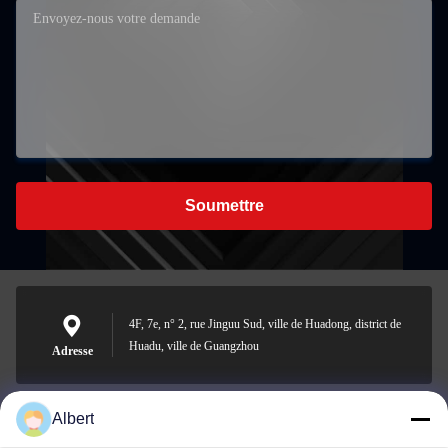
Soumettre
4F, 7e, n° 2, rue Jinguu Sud, ville de Huadong, district de
Huadu, ville de Guangzhou
Adresse
Albert