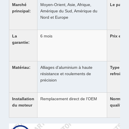
Marché
Moyen-Orient, Asie, Afrique,
Le paque
principal:
Amérique du Sud, Amérique du
Nord et Europe
La
6 mois
Prix et st
garantie:
Matériau:
Alliages d'aluminium à haute
Type de
résistance et roulements de
refroidis
précision
Installation
Remplacement direct de l'OEM
Norme de
du moteur
qualité: