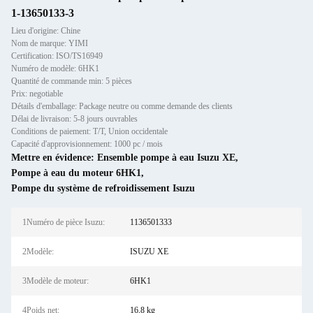
1-13650133-3
Lieu d'origine: Chine
Nom de marque: YIMI
Certification: ISO/TS16949
Numéro de modèle: 6HK1
Quantité de commande min: 5 pièces
Prix: negotiable
Détails d'emballage: Package neutre ou comme demande des clients
Délai de livraison: 5-8 jours ouvrables
Conditions de paiement: T/T, Union occidentale
Capacité d'approvisionnement: 1000 pc / mois
Mettre en évidence:
Ensemble pompe à eau Isuzu XE
,
Pompe à eau du moteur 6HK1
,
Pompe du système de refroidissement Isuzu
1Numéro de pièce Isuzu:
1136501333
2Modèle:
ISUZU XE
3Modèle de moteur:
6HK1
4Poids net:
16,8 kg