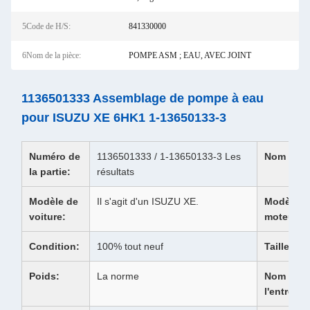
5Code de H/S:
841330000
6Nom de la pièce:
POMPE ASM ; EAU, AVEC JOINT
1136501333 Assemblage de pompe à eau
pour ISUZU XE 6HK1 1-13650133-3
Numéro de
1136501333 / 1-13650133-3 Les
Nom du p
la partie:
résultats
Modèle de
Il s'agit d'un ISUZU XE.
Modèle d
voiture:
moteur:
Condition:
100% tout neuf
Taille:
Poids:
La norme
Nom de
l'entrepri