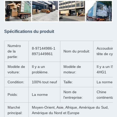
Spécifications du produit
Numéro
8-97144986-1
Accoudoir d
de la
Nom du produit:
8971449861
tête de cyli
partie:
Modèle de
Il y a un
Modèle de
Il y a un IS
voiture:
problème.
moteur:
4HG1
Condition:
100% tout neuf
Taille:
La norme
Nom de
Chine
Poids:
La norme
l'entreprise:
continentale
Marché
Moyen-Orient, Asie, Afrique, Amérique du Sud,
principal:
Amérique du Nord et Europe