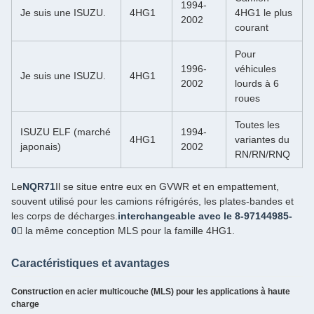
1994­
Je suis une ISUZU.
4HG1
4HG1 le plus
2002
courant
Pour
1996­
véhicules
Je suis une ISUZU.
4HG1
2002
lourds à 6
roues
Toutes les
ISUZU ELF (marché
1994­
4HG1
variantes du
japonais)
2002
RN/RN/RNQ
Le
NQR71
Il se situe entre eux en GVWR et en empattement,
souvent utilisé pour les camions réfrigérés, les plates-bandes et
les corps de décharges.
interchangeable avec le 8-97144985-
0
 la même conception MLS pour la famille 4HG1.
Caractéristiques et avantages
Construction en acier multicouche (MLS) pour les applications à haute
charge