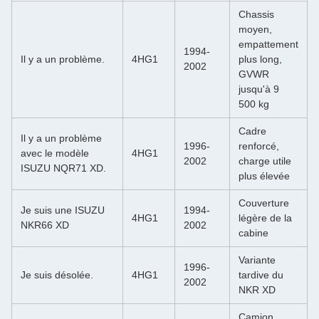
Chassis
moyen,
empattement
1994­
Il y a un problème.
4HG1
plus long,
2002
GVWR
jusqu'à 9
500 kg
Cadre
Il y a un problème
1996­
renforcé,
avec le modèle
4HG1
2002
charge utile
ISUZU NQR71 XD.
plus élevée
Couverture
Je suis une ISUZU
1994­
4HG1
légère de la
NKR66 XD
2002
cabine
Variante
1996­
Je suis désolée.
4HG1
tardive du
2002
NKR XD
Camion