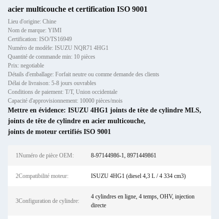
acier multicouche et certification ISO 9001
Lieu d'origine: Chine
Nom de marque: YIMI
Certification: ISO/TS16949
Numéro de modèle: ISUZU NQR71 4HG1
Quantité de commande min: 10 pièces
Prix: negotiable
Détails d'emballage: Forfait neutre ou comme demande des clients
Délai de livraison: 5-8 jours ouvrables
Conditions de paiement: T/T, Union occidentale
Capacité d'approvisionnement: 10000 pièces/mois
Mettre en évidence:
ISUZU 4HG1 joints de tête de cylindre MLS
,
joints de tête de cylindre en acier multicouche
,
joints de moteur certifiés ISO 9001
1Numéro de pièce OEM:
8-97144986-1, 8971449861
2Compatibilité moteur:
ISUZU 4HG1 (diesel 4,3 L / 4 334 cm3)
4 cylindres en ligne, 4 temps, OHV, injection
3Configuration de cylindre:
directe