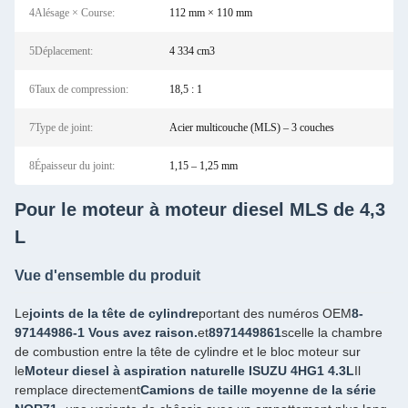
4Alésage × Course:
112 mm × 110 mm
5Déplacement:
4 334 cm3
6Taux de compression:
18,5 : 1
7Type de joint:
Acier multicouche (MLS) – 3 couches
8Épaisseur du joint:
1,15 – 1,25 mm
Pour le moteur à moteur diesel MLS de 4,3
L
Vue d'ensemble du produit
Le
joints de la tête de cylindre
portant des numéros OEM
8-
97144986-1 Vous avez raison.
et
8971449861
scelle la chambre
de combustion entre la tête de cylindre et le bloc moteur sur
le
Moteur diesel à aspiration naturelle ISUZU 4HG1 4.3L
Il
remplace directement
Camions de taille moyenne de la série