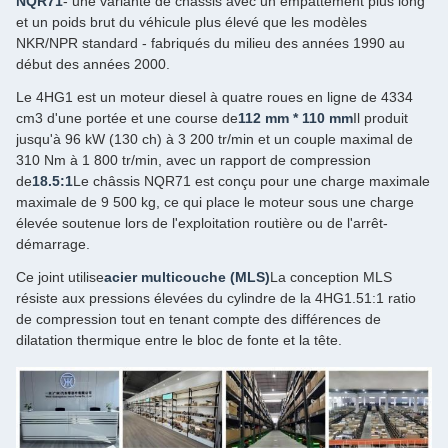
NQR71
- une variante de châssis avec un empattement plus long
et un poids brut du véhicule plus élevé que les modèles
NKR/NPR standard ‐ fabriqués du milieu des années 1990 au
début des années 2000.
Le 4HG1 est un moteur diesel à quatre roues en ligne de 4334
cm3 d'une portée et une course de
112 mm * 110 mm
Il produit
jusqu'à 96 kW (130 ch) à 3 200 tr/min et un couple maximal de
310 Nm à 1 800 tr/min, avec un rapport de compression
de
18.5:1
Le châssis NQR71 est conçu pour une charge maximale
maximale de 9 500 kg, ce qui place le moteur sous une charge
élevée soutenue lors de l'exploitation routière ou de l'arrêt-
démarrage.
Ce joint utilise
acier multicouche (MLS)
La conception MLS
résiste aux pressions élevées du cylindre de la 4HG1.51:1 ratio
de compression tout en tenant compte des différences de
dilatation thermique entre le bloc de fonte et la tête.